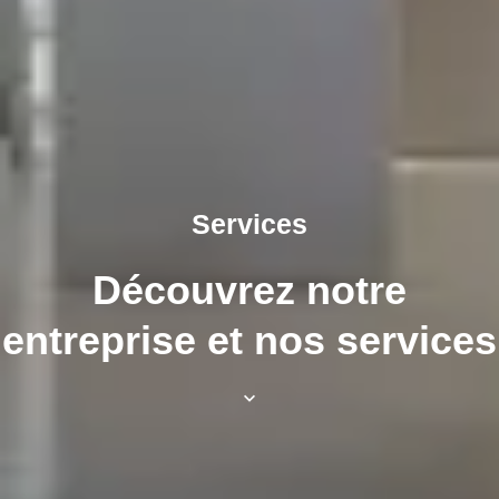
Services
Découvrez notre
entreprise et nos services