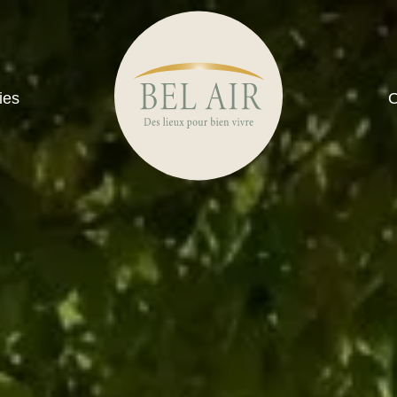
ies
O