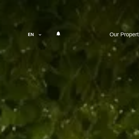
Our Propert
EN