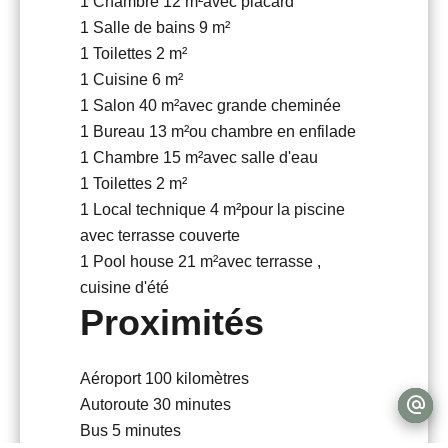
1 Chambre
12 m²
avec placard
1 Salle de bains
9 m²
1 Toilettes
2 m²
1 Cuisine
6 m²
1 Salon
40 m²
avec grande cheminée
1 Bureau
13 m²
ou chambre en enfilade
1 Chambre
15 m²
avec salle d'eau
1 Toilettes
2 m²
1 Local technique
4 m²
pour la piscine
avec terrasse couverte
1 Pool house
21 m²
avec terrasse ,
cuisine d'été
Proximités
Aéroport
100 kilomètres
Autoroute
30 minutes
Bus
5 minutes