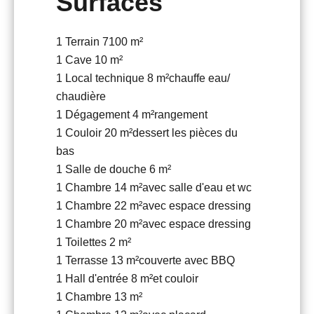
Surfaces
1 Terrain
7100 m²
1 Cave
10 m²
1 Local technique
8 m²
chauffe eau/
chaudière
1 Dégagement
4 m²
rangement
1 Couloir
20 m²
dessert les pièces du
bas
1 Salle de douche
6 m²
1 Chambre
14 m²
avec salle d'eau et wc
1 Chambre
22 m²
avec espace dressing
1 Chambre
20 m²
avec espace dressing
1 Toilettes
2 m²
1 Terrasse
13 m²
couverte avec BBQ
1 Hall d'entrée
8 m²
et couloir
1 Chambre
13 m²